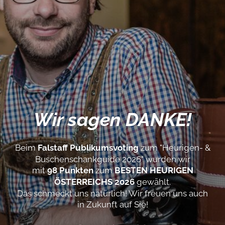
Wir sagen DANKE!
Beim
Falstaff Publikumsvoting
zum "Heurigen- &
Buschenschankguide 2026" wurden wir
mit
98 Punkten
zum
BESTEN HEURIGEN
ÖSTERREICHS 2026
gewählt.
Das schmeckt uns natürlich! Wir freuen uns auch
in Zukunft auf Sie!