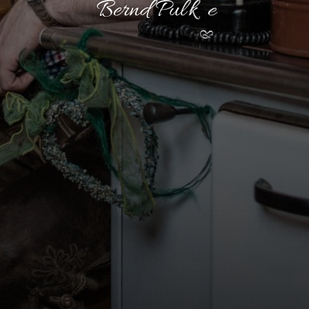
B
e
r
n
d
P
u
l
k
e
r
g
s
a
d
&
e
s